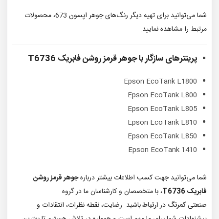
شما می‌توانید برای تهیه دیگر رنگ‌های جوهر اپسون 673، محصولات
مرتبط را مشاهده نمایید.
پرینترهای سازگار با
جوهر قرمز روشن فابریک T6736
Epson EcoTank L1800
Epson EcoTank L800
Epson EcoTank L805
Epson EcoTank L810
Epson EcoTank L850
Epson EcoTank 1410
شما می‌توانید جهت کسب اطلاعات بیشتر درباره
جوهر قرمز روشن
فابریک T6736
، با متخصصان و کارشناسان ما در گروه
صنعتی
کمرنگ
در
ارتباط
باشید. رضایت، نقطه نظرات، انتقادات و
پیشنهادات شما برای ما مهم است و همواره در تلاش هستیم تا بهترین