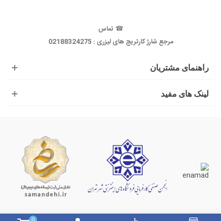
☎
تماس
مرجع شارژ کارتریج های لیزری : 02188324275
راهنمای مشتریان
لینک های مفید
0