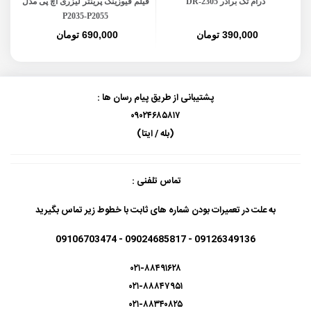
درام تک برادر DR-2305
فیلم فیوزینگ پرینتر لیزری اچ پی مدل
P2035-P2055
390,000 تومان
690,000 تومان
پشتیبانی از طریق پیام رسان ها :
۰۹۰۲۴۶۸۵۸۱۷
(بله / ایتا)
تماس تلفنی :
به علت در تعمیرات بودن شماره های ثابت با خطوط زیر تماس بگیرید
09126349136 - 09024685817 - 09106703474
۰۲۱-۸۸۴۹۱۶۲۸
۰۲۱-۸۸۸۴۷۹۵۱
۰۲۱-۸۸۳۴۰۸۲۵