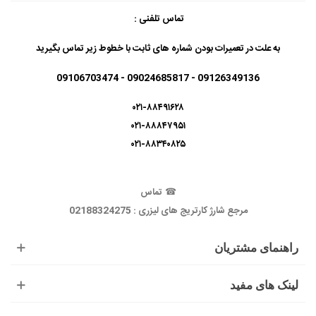
تماس تلفنی :
به علت در تعمیرات بودن شماره های ثابت با خطوط زیر تماس بگیرید
09126349136 - 09024685817 - 09106703474
۰۲۱-۸۸۴۹۱۶۲۸
۰۲۱-۸۸۸۴۷۹۵۱
۰۲۱-۸۸۳۴۰۸۲۵
☎
تماس
مرجع شارژ کارتریج های لیزری : 02188324275
راهنمای مشتریان
لینک های مفید