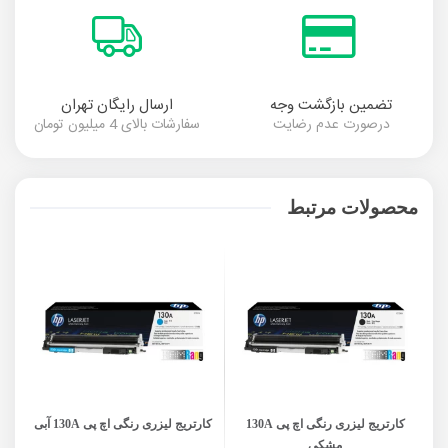
تضمین بازگشت وجه
ارسال رایگان تهران
درصورت عدم رضایت
سفارشات بالای 4 میلیون تومان
محصولات مرتبط
کارتریج لیزری رنگی اچ پی 130A
کارتریج لیزری رنگی اچ پی 130A آبی
کار
مشکی