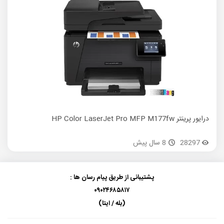
درایور پرینتر HP Color LaserJet Pro MFP M177fw
درایور پری
28297
8 سال پیش
پشتیبانی از طریق پیام رسان ها :
۰۹۰۲۴۶۸۵۸۱۷
(بله / ایتا)