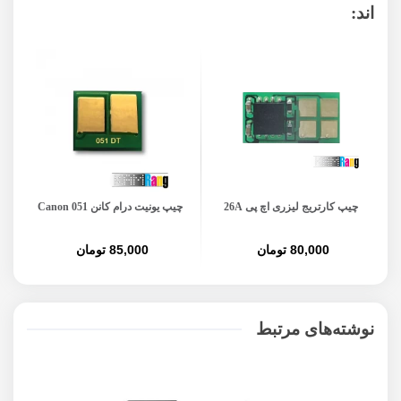
اند:
چیپ کارتریج لیزری اچ پی 26A
چیپ یونیت درام کانن Canon 051
د
80,000 تومان
85,000 تومان
نوشته‌های مرتبط