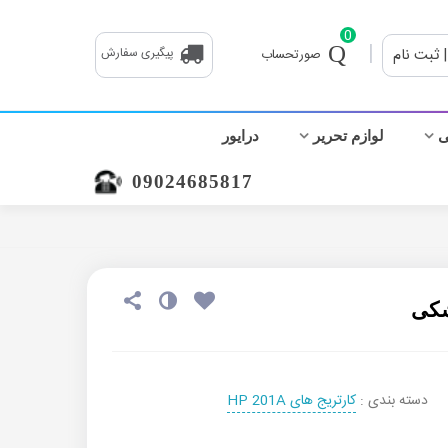
0
|
| ثبت نام
پیگیری سفارش
صورتحساب
ی
لوازم تحریر
درایور
09024685817
دسته بندی :
کارتریج های HP 201A