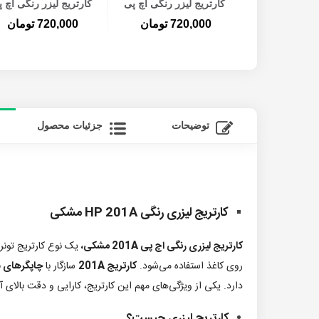
لیزر رنگی اچ پی 201A
کارتریج لیزر رنگی اچ پی
کارتریج لیزر رنگی اچ 
 کامل
201A قرمز
201A آبی
تومان
720,000 تومان
720,000 تومان
توضیحات
جزئیات محصول
کارتریج لیزری رنگی HP 201A مشکی
کارتریج لیزری رنگی اچ پی 201A مشکی،
یک نوع کارتریج تونر
روی کاغذ استفاده می‌شود.
کارتریج 201A
سازگار با
چاپگرهای سری r LaserJet Pro M252
دارد. یکی از ویژگی‌های مهم این کارتریج، کارایی و دقت بالای
کارتریج لیزری چیست؟