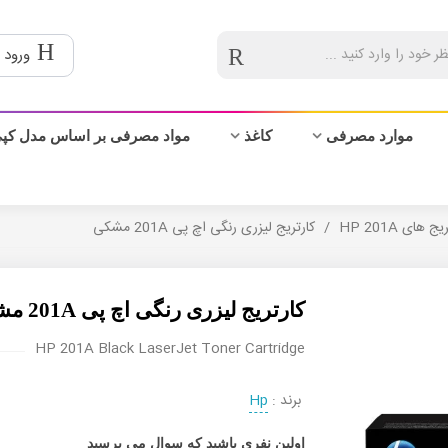
ورود 
موارد مصرفی
کاغذ
مواد مصرفی بر اساس مدل کپ
ج های HP 201A
/
کارتریج لیزری رنگی اچ پی 201A مشکی
کارتریج لیزری رنگی اچ پی 201A مشکی
HP 201A Black LaserJet Toner Cartridge
برند :
Hp
اولین نفری باشید که سوال می پرسید