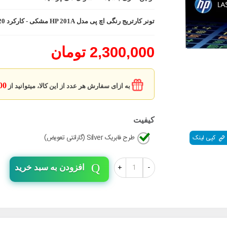
تونر کارتریج رنگی اچ پی مدل HP 201A مشکی - کارکرد 1,420 برگ - کد فنی CF400A
2,300,000 تومان
7500
به ازای سفارش هر عدد از این کالا، میتوانید از
کیفیت
طرح فابریک Silver (گارانتی تعویض)
کپی لینک
+
-
افزودن به سبد خرید