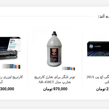
 اند:
ه سبد خرید
افزودن به سبد خرید
افزودن ب
کارتریج لیزری رنگی اچ پی 201A
تونر تایگر برای شارژ کارتریج
ی
شارپ مدل AR-450ET
آب
ان
970,000 تومان
2,300,000 توم