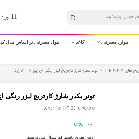
ورود 
موارد مصرفی
کاغذ
مواد مصرفی بر اساس مدل کپ
ج های HP 201A
/
تونر یکبار شارژ کارتریج لیزر رنگی اچ پی 201A زرد
تونر یکبار شارژ کارتریج لیزر رنگی اچ پی 01A
toner for HP 201a yellow
برند :
ORG
اولین نفری باشید که سوال می پرسید