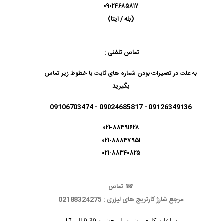
۰۹۰۲۴۶۸۵۸۱۷
(بله / ایتا)
تماس تلفنی :
به علت در تعمیرات بودن شماره های ثابت با خطوط زیر تماس
بگیرید
09126349136 - 09024685817 - 09106703474
۰۲۱-۸۸۴۹۱۶۲۸
۰۲۱-۸۸۸۴۷۹۵۱
۰۲۱-۸۸۳۴۰۸۲۵
☎
تماس
مرجع شارژ کارتریج های لیزری : 02188324275
ساعات کاری : شنبه تا پنجشنبه 9:30 الی 17