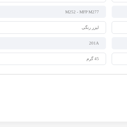
M252 - MFP M277
لیزر رنگی
201A
45 گرم