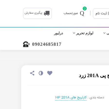
0
|
| ثبت نام
پیگیری سفارش
صورتحساب
ی
لوازم تحریر
درایور
09024685817
2 زرد
دسته بندی :
کارتریج های HP 201A