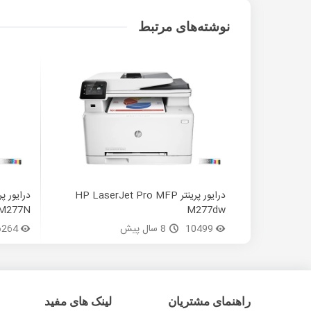
نوشته‌های مرتبط
درایور پرینتر HP LaserJet Pro MFP
M277N
M277dw
10499
8 سال پیش
6264
راهنمای مشتریان
لینک های مفید