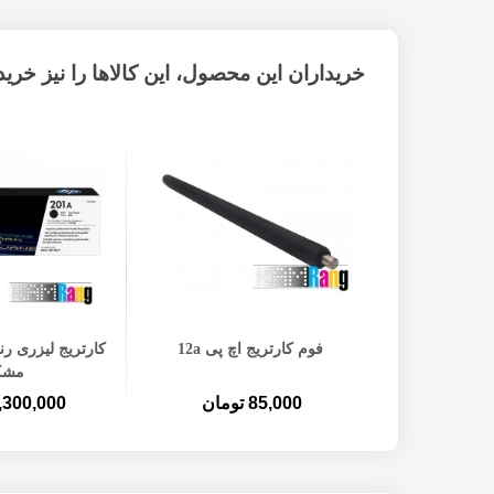
خریداران این محصول، این کالاها را نیز خریده
افزودن به سبد خرید
افزودن ب
فوم کارتریج اچ پی 12a
مشک
85,000 تومان
2,300,000 توم