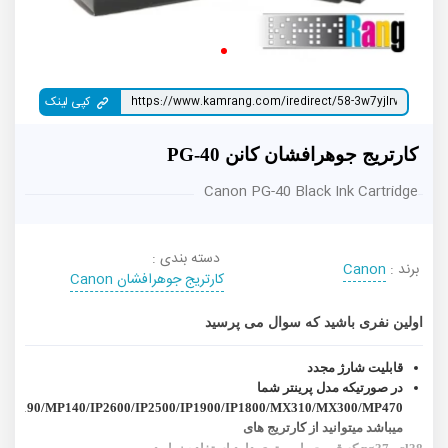
کپی لینک
کارتریج جوهرافشان کانن PG-40
Canon PG-40 Black Ink Cartridge
دسته بندی :
برند :
Canon
کارتریج جوهرافشان Canon
اولین نفری باشید که سوال می پرسید
قابلیت شارژ مجدد
در صورتیکه مدل پرینتر شما
MP190/MP140/IP2600/IP2500/IP1900/IP1800/MX310/MX300/MP470
میباشد میتوانید از کارتریج های