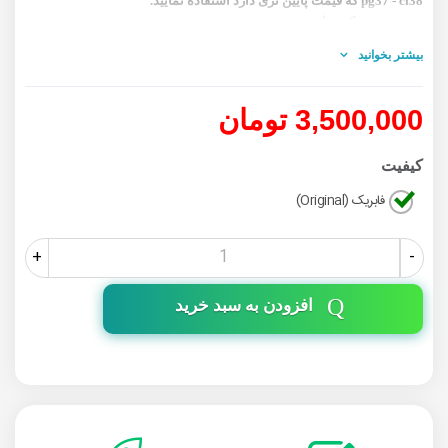
pg37 - cl38 که قیمت پایین تری دارد استفاده نمایید.
در صورتیکه مدل پرینتر
شما 50/MP160/MP170/MP180/MP450/MP460/MX300/JX210P/JX510
بیشتر بخوانید
میباشد میتوانید از کارتریج های
pg50 - cl51 که قیمت پایین تری دارد استفاده نمایید
3,500,000 تومان
کیفیت
فابریک (Original)
+
-
افزودن به سبد خرید