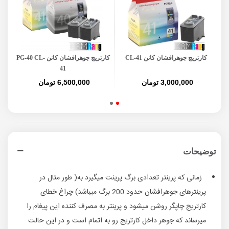
کارتریج جوهرافشان کانن CL-41
کارتریج جوهرافشان کانن PG-40 CL-
کی
41
3,000,000 تومان
6,500,000 تومان
توضیحات
زمانی که پرینتر تعدادی برگ پرینت میگیرد به( طور مثال در
پرینترهای جوهرافشان حدود 200 برگ میباشد) چراغ خطای
کارتریج چاپگر روشن میشود و پرینتر به مصرف کننده این پیغام را
میرساند که جوهر داخل کارتریج رو به اتمام است و در این حالت