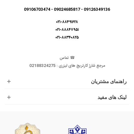
09126349136 - 09024685817 - 09106703474
۰۲۱-۸۸۴۹۱۶۲۸
۰۲۱-۸۸۸۴۷۹۵۱
۰۲۱-۸۸۳۴۰۸۲۵
☎
تماس
مرجع شارژ کارتریج های لیزری : 02188324275
راهنمای مشتریان
لینک های مفید