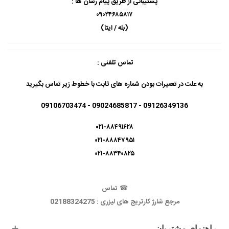
پشتیبانی از طریق پیام رسان ها :
۰۹۰۲۴۶۸۵۸۱۷
(بله / ایتا)
تماس تلفنی :
به علت در تعمیرات بودن شماره های ثابت با خطوط زیر تماس بگیرید
09126349136 - 09024685817 - 09106703474
۰۲۱-۸۸۴۹۱۶۲۸
۰۲۱-۸۸۸۴۷۹۵۱
۰۲۱-۸۸۳۴۰۸۲۵
☎
تماس
مرجع شارژ کارتریج های لیزری : 02188324275
راهنمای مشتریان