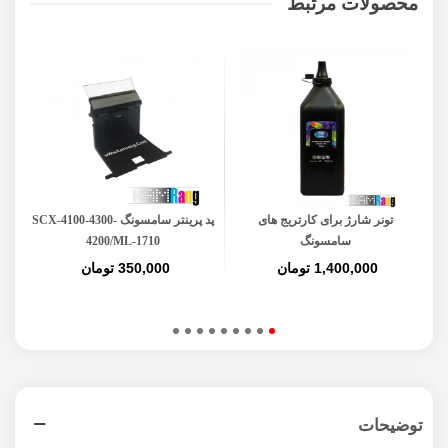
محصولات مرتبط
تونر شارژ برای کارتریج های
پد پرینتر سامسونگ SCX-4100-4300-
کاغذ A5 گلد 80 گرم
سامسونگ
4200/ML-1710
1,400,000 تومان
350,000 تومان
توضیحات