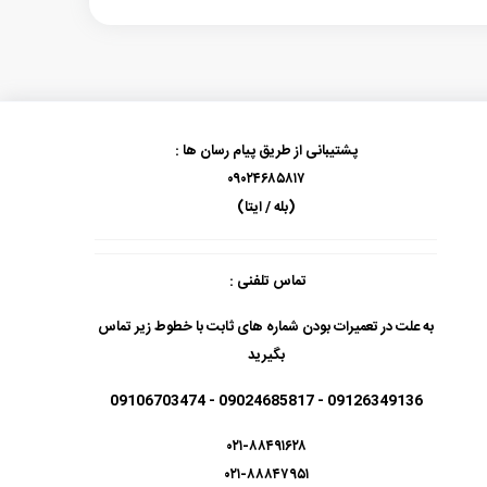
پشتیبانی از طریق پیام رسان ها :
۰۹۰۲۴۶۸۵۸۱۷
(بله / ایتا)
تماس تلفنی :
به علت در تعمیرات بودن شماره های ثابت با خطوط زیر تماس
بگیرید
09126349136 - 09024685817 - 09106703474
۰۲۱-۸۸۴۹۱۶۲۸
۰۲۱-۸۸۸۴۷۹۵۱