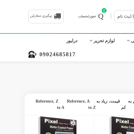
0
|
| ثبت نام
پیگیری سفارش
صورتحساب
ی
لوازم تحریر
درایور
09024685817
به
قیمت، زیاد به
Reference, A
Reference, Z
کم
to Z
to A