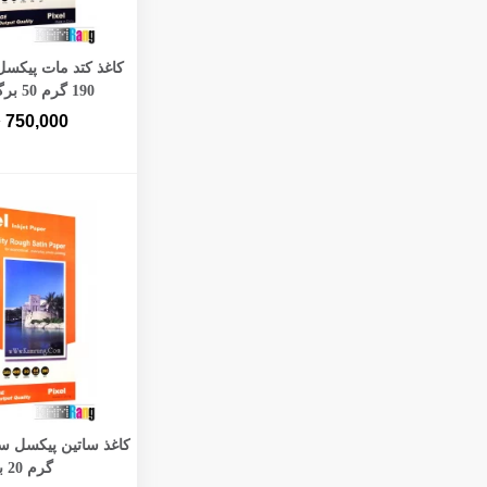
افزودن به 
190 گرم 50 برگ دوطرفه
750,000
ت
گرم 20 برگ