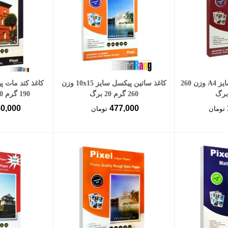
سبد خرید
افزودن به سبد خرید
افزود
کاغذ گلاسه پیکسل سایز A4 وزن 260
کاغذ ساتین پیکسل سایز 10x15 وزن
260 گرم 20 برگ
190 گرم 50 برگ دوطرفه
50,000
477,000
تومان
تومان