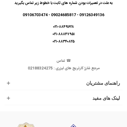
به علت در تعمیرات بودن شماره های ثابت با خطوط زیر تماس بگیرید
09126349136 - 09024685817 - 09106703474
۰۲۱-۸۸۴۹۱۶۲۸
۰۲۱-۸۸۸۴۷۹۵۱
۰۲۱-۸۸۳۴۰۸۲۵
☎
تماس
مرجع شارژ کارتریج های لیزری : 02188324275
راهنمای مشتریان
لینک های مفید