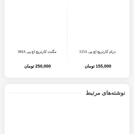
درام کارتریج اچ پی 125A
مگنت کارتریج اچ پی 304A
پر
155,000 تومان
250,000 تومان
نوشته‌های مرتبط