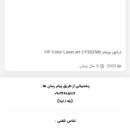
درایور پرینتر HP Color LaserJet CP2025dn
درایور پ
2009
8 سال پیش
پشتیبانی از طریق پیام رسان ها :
۰۹۰۲۴۶۸۵۸۱۷
(بله / ایتا)
تماس تلفنی :