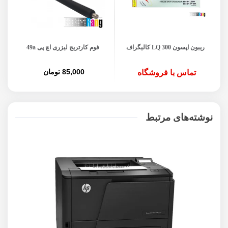
ریبون اپسون LQ 300 کالیگراف
فوم کارتریج لیزری اچ پی 49a
چیپ
85,000 تومان
تماس با فروشگاه
نوشته‌های مرتبط