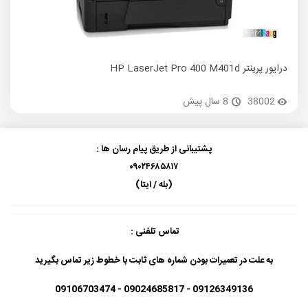
درایور پرینتر HP LaserJet Pro 400 M401d
درایور پ
38002
8 سال پیش
پشتیبانی از طریق پیام رسان ها :
۰۹۰۲۴۶۸۵۸۱۷
(بله / ایتا)
تماس تلفنی :
به علت در تعمیرات بودن شماره های ثابت با خطوط زیر تماس بگیرید
09126349136 - 09024685817 - 09106703474