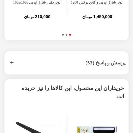
تونر شارژ اچ پی و کانن پرکس 1200
تونر یکبار شارژ اچ پی 1005/1006
ت
1,450,000 تومان
210,000 تومان
پرسش و پاسخ (53)
خریداران این محصول، این کالاها را نیز خریده
اند: